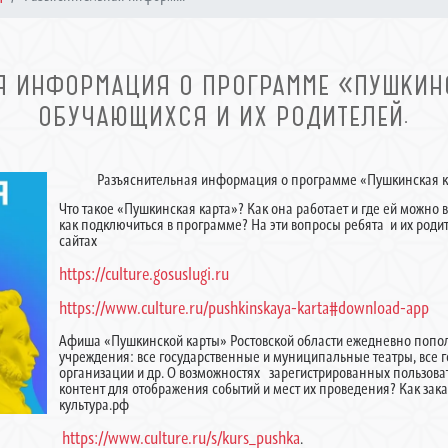
Я ИНФОРМАЦИЯ О ПРОГРАММЕ «ПУШКИН
ОБУЧАЮЩИХСЯ И ИХ РОДИТЕЛЕЙ.
Разъяснительная информация о программе «Пушкинская ка
Что такое «Пушкинская карта»? Как она работает и где ей можно 
как подключиться в программе? На эти вопросы ребята и их роди
сайтах
https://culture.gosuslugi.ru
https://www.culture.ru/pushkinskaya-karta#download-app
Афиша «Пушкинской карты» Ростовской области ежедневно попол
учреждения: все государственные и муниципальные театры, все 
организации и др. О возможностях зарегистрированных пользова
контент для отображения событий и мест их проведения? Как зака
культура.рф
https://www.culture.ru/s/kurs_pushka
.