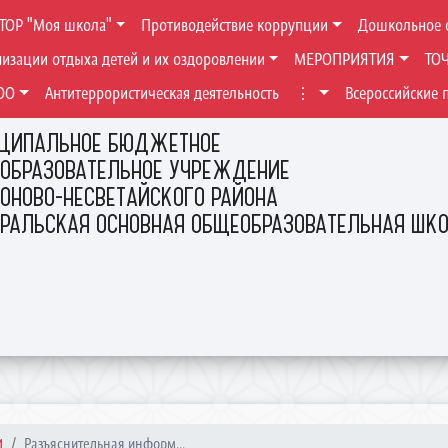
ТОР "Моя школа"
Противодействие коррупции
Дошкольное 
низации отдыха детей и их оздоровлении
МЕРОПРИЯТИЯ
ТО
ОО
Антитеррористическая деятельность
⋮
Всероссийские 
ЦИПАЛЬНОЕ БЮДЖЕТНОЕ
ОБРАЗОВАТЕЛЬНОЕ УЧРЕЖДЕНИЕ
ОНОВО-НЕСВЕТАЙСКОГО РАЙОНА
ЕРАЛЬСКАЯ ОСНОВНАЯ ОБЩЕОБРАЗОВАТЕЛЬНАЯ ШК
И
Разъяснительная информ...