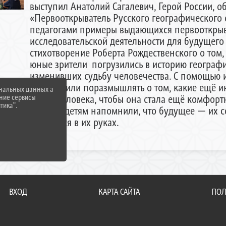
выступил Анатолий Сагалевич, Герой России, о
«Первооткрыватель Русского географического 
педагогами примеры выдающихся первооткрыв
исследовательской деятельности для будущего
стихотворение Роберта Рождественского о том,
юные зрители погрузились в историю географи
изменивших судьбу человечества. С помощью 
предложили поразмышлять о том, какие ещё и
ональных данных а
нние сервисы
жизнь человека, чтобы она стала ещё комфорт
тика".
занятий детям напомнили, что будущее — их 
находится в их руках.
ВХОД
КАРТА САЙТА
ПОЛ