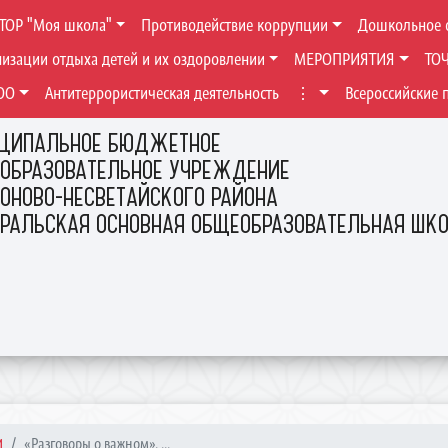
ТОР "Моя школа"
Противодействие коррупции
Дошкольное 
низации отдыха детей и их оздоровлении
МЕРОПРИЯТИЯ
ТО
ОО
Антитеррористическая деятельность
⋮
Всероссийские 
ЦИПАЛЬНОЕ БЮДЖЕТНОЕ
ОБРАЗОВАТЕЛЬНОЕ УЧРЕЖДЕНИЕ
ОНОВО-НЕСВЕТАЙСКОГО РАЙОНА
ЕРАЛЬСКАЯ ОСНОВНАЯ ОБЩЕОБРАЗОВАТЕЛЬНАЯ ШК
И
«Разговоры о важном». ...