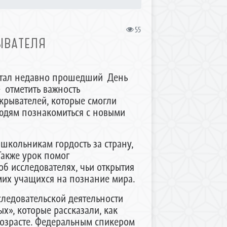
55
ЫВАТЕЛЯ
стал недавно прошедший День
 отметить важность
крывателей, которые смогли
юдям познакомиться с новыми
ольникам гордость за страну,
Также урок помог
об исследователях, чьи открытия
мих учащихся на познание мира.
едовательской деятельности
», которые рассказали, как
возрасте. Федеральным спикером