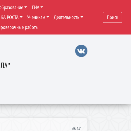
образование
ГИА
ЧКА РОСТА
Ученикам
Деятельность
Поиск
проверочные работы
ОЛА"
141