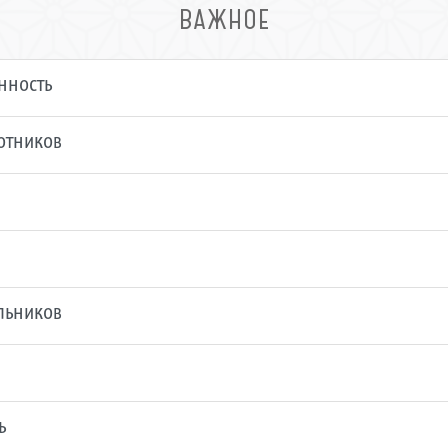
ВАЖНОЕ
нность
ботников
льников
ь