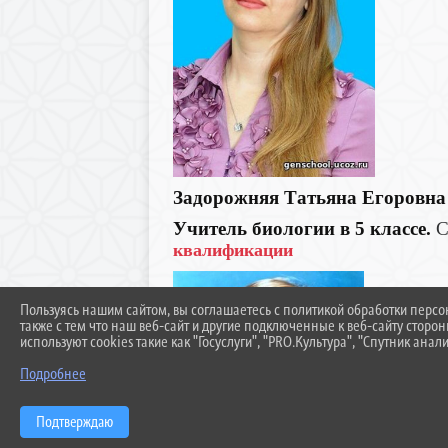
Задорожняя Татьяна Егоровна
Учитель биологии в 5 классе.
С
квалификации
Пользуясь нашим сайтом, вы соглашаетесь с политикой обработки перс
также с тем что наш веб-сайт и другие подключенные к веб-сайту сторо
используют cookies такие как "Госуслуги", "PRO.Культура", "Спутник анали
Подробнее
Подтверждаю