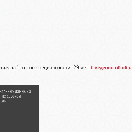
таж работы
29 лет.
по специальности
Сведения об обр
ональных данных а
нние сервисы
тика".