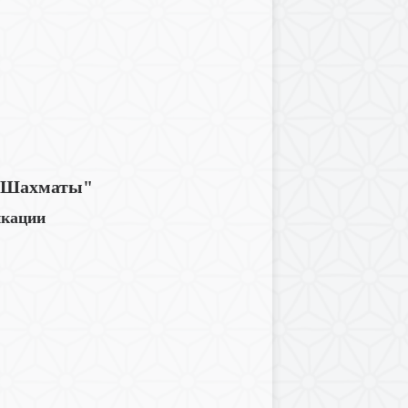
 "Шахматы"
икации