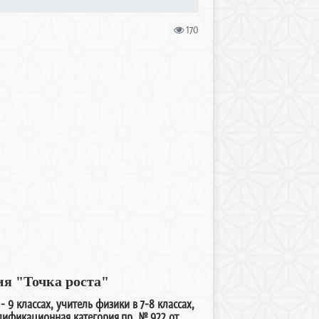
170
ия "Точка роста"
 9 классах, учитель физики в 7-8 классах,
лификационная категория пр. № 922 от