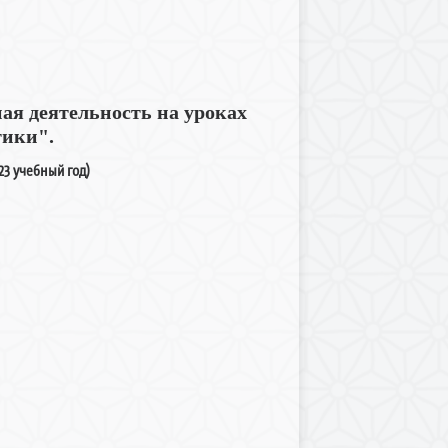
ая деятельность на уроках
тики".
23 учебный го
д)