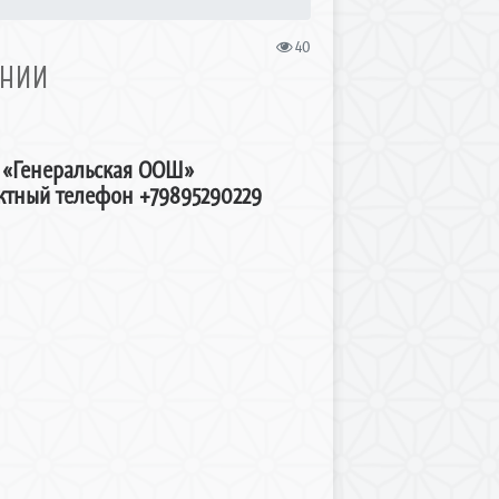
40
ИНИИ
 «Генеральская ООШ»
актный телефон +79895290229