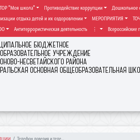
ТОР "Моя школа"
Противодействие коррупции
Дошкольное 
низации отдыха детей и их оздоровлении
МЕРОПРИЯТИЯ
ТО
ОО
Антитеррористическая деятельность
⋮
Всероссийские 
ЦИПАЛЬНОЕ БЮДЖЕТНОЕ
ОБРАЗОВАТЕЛЬНОЕ УЧРЕЖДЕНИЕ
ОНОВО-НЕСВЕТАЙСКОГО РАЙОНА
ЕРАЛЬСКАЯ ОСНОВНАЯ ОБЩЕОБРАЗОВАТЕЛЬНАЯ ШК
ПЦИИ
Телефон доверия и теле...