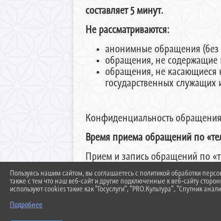
составляет 5 минут.
Не рассматриваются:
анонимные обращения (без 
обращения, не содержащие п
обращения, не касающиеся 
государственных служащих 
Конфиденциальность обращения 
Время приема обращений по «те
Прием и запись обращений по «т
по следующему графику:
Пользуясь нашим сайтом, вы соглашаетесь с политикой обработки перс
также с тем что наш веб-сайт и другие подключенные к веб-сайту сторо
понедельник - четверг – с 8.00 д
используют cookies такие как "Госуслуги", "PRO.Культура", "Спутник анали
пятница – с 8.00 до 15.45 часов
Подробнее