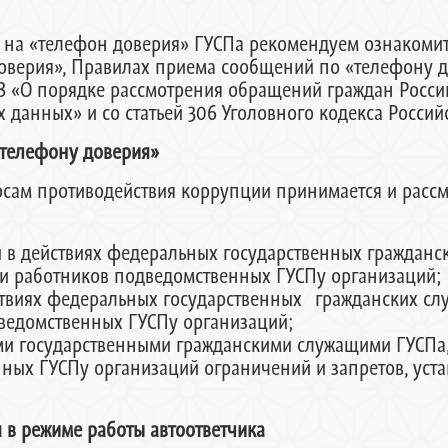
на «телефон доверия» ГУСПа рекомендуем ознакомит
верия», Правилах приема сообщений по «телефону д
-ФЗ «О порядке рассмотрения обращений граждан Росси
х данных» и со статьей 306 Уголовного кодекса Росси
телефону доверия»
осам противодействия коррупции принимается и расс
в действиях федеральных государственных гражданс
и работников подведомственных ГУСПу организаций;
ствиях федеральных государственных гражданских сл
ведомственных ГУСПу организаций;
и государственными гражданскими служащими ГУСПа,
ных ГУСПу организаций ограничений и запретов, уст
в режиме работы автоответчика