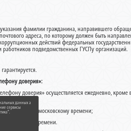
указания фамилии гражданина, направившего обраще
очтового адреса, по которому должен быть направлен
коррупционных действий федеральных государственн
и работников подведомственных ГУСПу организаций.
гарантируется.
лефону доверия»:
елефону доверия» осуществляется ежедневно, кроме
ональных данных а
нние сервисы
о 17.00 часов по московскому времени;
тика".
 по московскому времени.