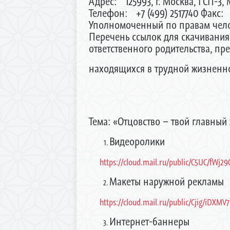
Адрес: 125993, г. Москва, ГСП-3, М
Телефон: +7 (499) 2517740 Факс: 
Уполномоченный по правам чело
Перечень ссылок для скачивани
ответственного родительства, п
находящихся в трудной жизненн
Тема: «Отцовство – твой главны
Видеоролики
https://cloud.mail.ru/public/C5UC/fWj29C
Макеты наружной рекламы
https://cloud.mail.ru/public/Cjig/iDXMV
Интернет-баннеры