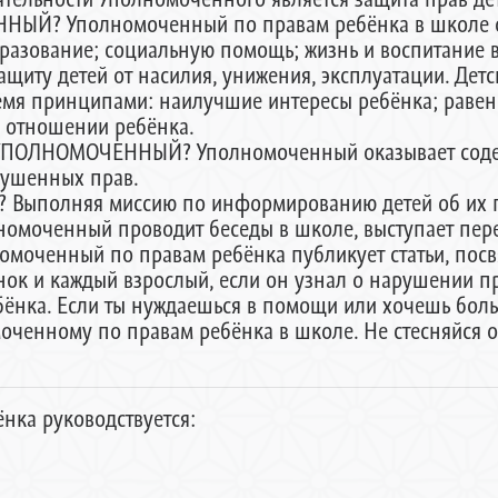
ЫЙ? Уполномоченный по правам ребёнка в школе от
бразование; социальную помощь; жизнь и воспитание в
щиту детей от насилия, унижения, эксплуатации. Дет
емя принципами: наилучшие интересы ребёнка; равенс
в отношении ребёнка.
ОЛНОМОЧЕННЫЙ? Уполномоченный оказывает содей
рушенных прав.
полняя миссию по информированию детей об их пра
лномоченный проводит беседы в школе, выступает пер
омоченный по правам ребёнка публикует статьи, пос
ок и каждый взрослый, если он узнал о нарушении пр
нка. Если ты нуждаешься в помощи или хочешь больш
оченному по правам ребёнка в школе. Не стесняйся 
нка руководствуется: