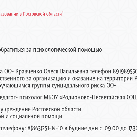
азовании в Ростовской области"
обратиться за психологической помощью
га ОО- Кравченко Олеся Васильевна телефон 89198955
тственного за организацию и оказание на территории
бучающимся группы суицидального риска ОО-
едагог- психолог МБОУ «Родионово-Несветайская СОШ 
жетное учреждение Ростовской области ц
ой и социальной помощи
фону: 8(863)251-14-10 в будние дни с 09.00 до 17.3