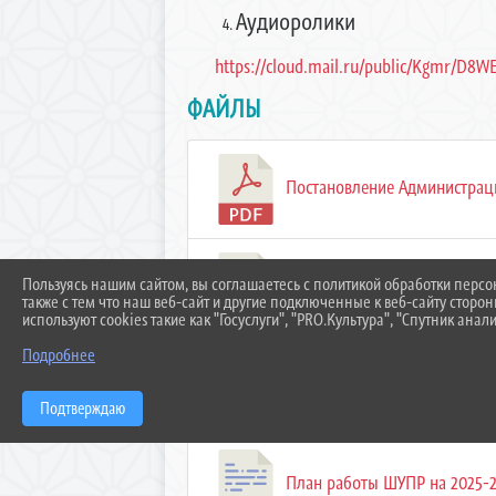
Аудиоролики
https://cloud.mail.ru/public/Kgmr/D8W
ФАЙЛЫ
Постановление Администрации
Пользуясь нашим сайтом, вы соглашаетесь с политикой обработки перс
АС ШУПР 25 (25.1 KiB)
также с тем что наш веб-сайт и другие подключенные к веб-сайту сторо
используют cookies такие как "Госуслуги", "PRO.Культура", "Спутник анали
Подробнее
Аналитическая справка ЦМН (1
Подтверждаю
План работы ШУПР на 2025-20