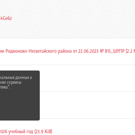
E4Ge6z
 Родионово-Несветайского района от 22.06.2023 № 815_ШУПР (2.2 
ональных данных а
нние сервисы
тика".
7.5 KiB)
26 учебный год (23.9 KiB)