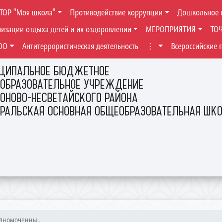
ТОР "Моя школа"
Противодействие коррупции
Дошкольное 
низации отдыха детей и их оздоровлении
МЕРОПРИЯТИЯ
ТО
ОО
Антитеррористическая деятельность
⋮
Всероссийские 
ЦИПАЛЬНОЕ БЮДЖЕТНОЕ
ОБРАЗОВАТЕЛЬНОЕ УЧРЕЖДЕНИЕ
ОНОВО-НЕСВЕТАЙСКОГО РАЙОНА
ЕРАЛЬСКАЯ ОСНОВНАЯ ОБЩЕОБРАЗОВАТЕЛЬНАЯ ШК
лномоченны...