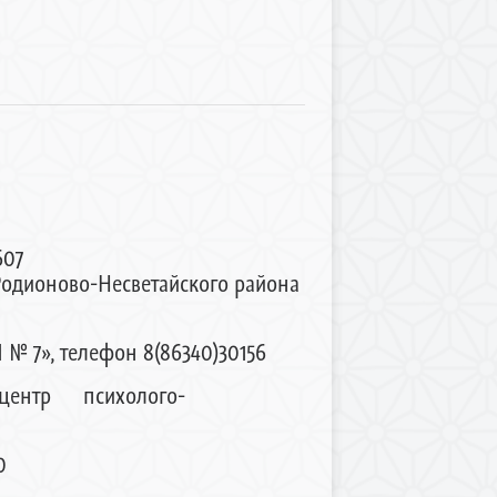
607
 Родионово-Несветайского района
№ 7», телефон 8(86340)30156
ентр психолого-
0