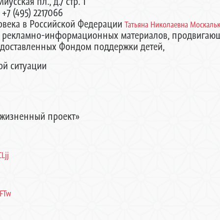
иусская пл., д.7 стр. 1
+7 (495) 2217066
века в Российской Федерации
Татьяна Николаевна Москаль
я рекламно-информационных материалов, продвигающ
редоставленных Фондом поддержки детей,
ой ситуации
й жизненный проект»
Ljj
7FTw