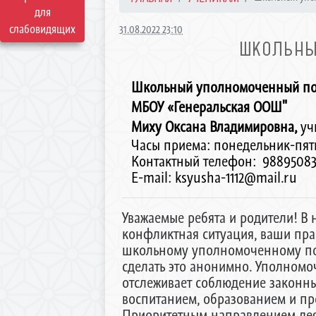
для
слабовидящих
31.08.2022 23:10
ШКОЛЬНЫ
Школьный уполномоченный по
МБОУ «Генеральская ООШ"
Миху Оксана Владимировна,
уч
Часы приема: понедельник-пятни
Контактный телефон: 9889508
E-mail: ksyusha-1112@mail.ru
Уважаемые ребята и родители! В
конфликтная ситуация, ваши пра
школьному уполномоченному по 
сделать это анонимно. Уполномо
отслеживает соблюдение законны
воспитанием, образованием и п
Приоритетным направлением деят