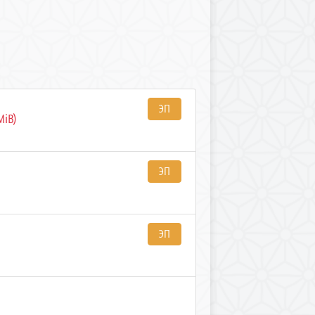
ЭП
MiB)
ЭП
ЭП