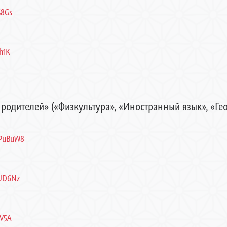
S8Gs
yh1K
одителей» («Физкультура», «Иностранный язык», «Гео
mPuBuW8
EUD6Nz
SV5A