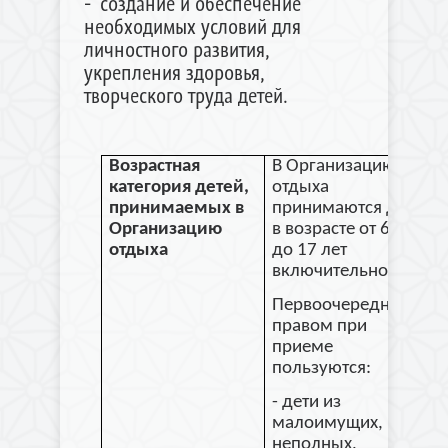
- создание и обеспечение
необходимых условий для
личностного развития,
укрепления здоровья,
творческого труда детей.
Возрастная
В Организацию
категория детей,
отдыха
принимаемых в
принимаются дети
Организацию
в возрасте от 6,6 и
отдыха
до 17 лет
включительно.
Первоочередным
правом при
приеме
пользуются:
- дети из
малоимущих,
неполных,