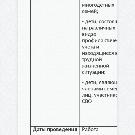
многодетных
семей;
- дети, состоящие
на различных
видах
профилактического
учета и
находящиеся в
трудной
жизненной
ситуации;
- дети, являющиеся
членами семей
лиц, участников
СВО
Даты проведения
Работа