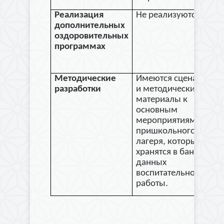
Реализация
Не реализуются
дополнительных
оздоровительных
программах
Методические
Имеются сценарии
разработки
и методические
материалы к
основным
мероприятиям
пришкольного
лагеря, которые
хранятся в банке
данных
воспитательной
работы.