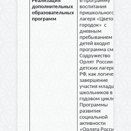
Реализация
В программу
дополнительных
воспитания
образовательных
пришкольного
программ
лагеря «Цветочный
городок» с
дневным
пребыванием
детей входит
программа смен «
Содружество
Орлят России» для
детских лагерей
РФ, как логическое
завершение
участия младших
школьников в
годовом цикле
Программы
развития
социальной
активности
«Орлята России».