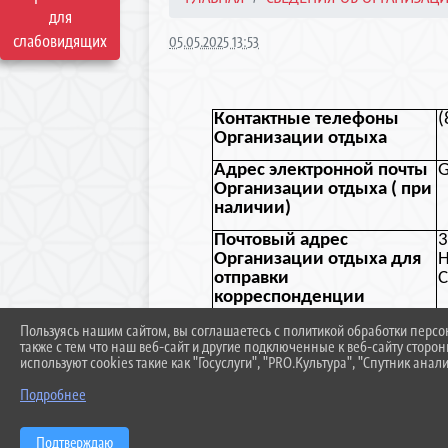
для
слабовидящих
05.05.2025 13:53
Контактные телефоны
(
Организации отдыха
Адрес электронной почты
G
Организации отдыха ( при
наличии)
Почтовый адрес
3
Организации отдыха для
Н
отправки
С
корреспонденции
Пользуясь нашим сайтом, вы соглашаетесь с политикой обработки перс
также с тем что наш веб-сайт и другие подключенные к веб-сайту сторо
используют cookies такие как "Госуслуги", "PRO.Культура", "Спутник анали
Подробнее
Подтверждаю