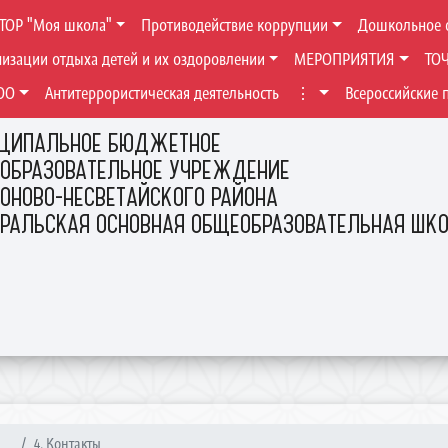
ТОР "Моя школа"
Противодействие коррупции
Дошкольное 
низации отдыха детей и их оздоровлении
МЕРОПРИЯТИЯ
ТО
ОО
Антитеррористическая деятельность
⋮
Всероссийские 
ЦИПАЛЬНОЕ БЮДЖЕТНОЕ
ОБРАЗОВАТЕЛЬНОЕ УЧРЕЖДЕНИЕ
ОНОВО-НЕСВЕТАЙСКОГО РАЙОНА
ЕРАЛЬСКАЯ ОСНОВНАЯ ОБЩЕОБРАЗОВАТЕЛЬНАЯ ШК
..
4. Контакты