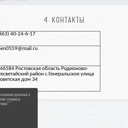
4. КОНТАКТЫ
863) 40-24-6-17
en0559@mail.ru
46584 Ростовская область Родионово-
есветайский район с.Генеральское улица
оветская дом 34
ональных данных а
нние сервисы
тика".