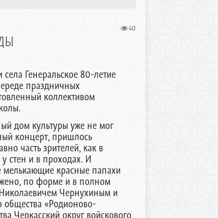
40
ЕДЫ
 села Генеральское 80-летие
череде праздничных
отовленный коллективом
колы.
ный дом культуры уже не мог
ный концерт, пришлось
вно часть зрителей, как в
у стен и в проходах. И
е мелькающие красные папахи
ожено, по форме и в полном
м Николаевичем Чернухиным и
о общества «Родионово-
тва Черкасский округ войскового