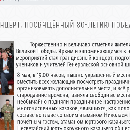
НЦЕРТ, ПОСВЯЩЁННЫЙ 80-ЛЕТИЮ ПОБ
Торжественно и величаво отметили жители
Великой Победы. Ярким и запоминающимся в 
мероприятий стал грандиозный концерт, подг
учеников и учителей Генеральской основной ш
8 мая, в 19.00 часов, пышно украшенный мест
вместить всех желающих посмотреть празднич
организовывать дополнительные места, и всё ра
стародавние времена, заняла свободные места 
необычайно подняли праздничное настроени
многочисленных казаков, явившихся, как пол
составе во главе со своим атаманом Николае
почётным гостем, атаманом юртового казачьег
Несветайский юрт» окружного казачьего общес