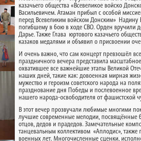
казачьего общества «Всевеликое войско Донс
Васильевичем. Атаман прибыл с особой миссией
перед Всевеликим войском Донским» Надину В
погибшему в бою в ходе СВО. Орден вручили д
Дарье. Также Глава юртового казачьего общес
казаков медалями и объявил о присвоении оче
И очень важно, что сам концерт превзошёл вс
праздничного вечера представила масштабное
охватившее все важнейшие этапы Великой Оте
наших дней, такие как: довоенная мирная жиз
мужество и героизм советского народа на поля
празднование дня Победы и послевоенное вр
нашего народа-освободителя от фашистской ч
В этот вечер прозвучали любимые многими по
лучшие современные мелодии, посвящённые 
отцов, дедов и прадедов. Замечательные ком
танцевальным коллективом «Аплодис», также 
военных лет. Многочисленные сценки, испол