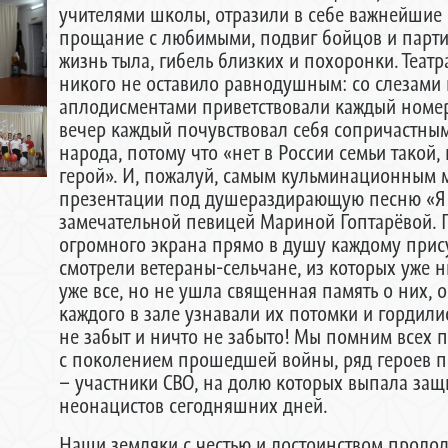
учителями школы, отразили в себе важнейшие
прощание с любимыми, подвиг бойцов и партиз
жизнь тыла, гибель близких и похоронки. Теат
никого не оставило равнодушным: со слезами 
аплодисментами приветствовали каждый номер
вечер каждый почувствовал себя сопричастным
народа, потому что «нет в России семьи такой,
герой». И, пожалуй, самым кульминационным 
презентации под душераздирающую песню «Я 
замечательной певицей Мариной Гоптарёвой. 
огромного экрана прямо в душу каждому прис
смотрели ветераны-сельчане, из которых уже н
уже все, но не ушла священная память о них, 
каждого в зале узнавали их потомки и гордилис
не забыт и ничто не забыто! Мы помним всех 
с поколением прошедшей войны, ряд героев п
– участники СВО, на долю которых выпала защ
неонацистов сегодняшних дней.
Наши земляки с честью и достоинством продол