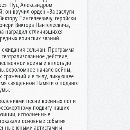
кое» Пуц Александром
: он вручил орден «За заслуги
иктору Пантелеевичу, геройски
очери Виктора Пантелеевича,
тва наградил отличившихся
редных воинских званий.
е ожидания сельчан. Программа
 театрализованное действие,
чественной войны и вплоть до
нь, вероломное начало войны,
х сражений и в тылу, ликующее
емя священной Памяти о подвиге
умы.
колениями песни военных лет и
бессмертному подвигу наших
позиции, исполненные
показали основные события
ненные юными артистами и