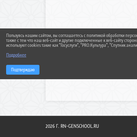
Пользуясь нашим сайтом, вы соглашаетесь с политикой обработки перс
также с тем что наш веб-сайт и другие подключенные к веб-сайту сторо
используют cookies такие как "Госуслуги", "PRO.Культура", "Спутник анали
Подробнее
Подтверждаю
2026 Г. RN-GENSCHOOL.RU