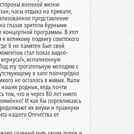
 стороны военной жизни:
ан, часы отдыха на привале,
рализованное представление
на глазах зрители бурными
 концертной программы. В этот
 к великому подвигу советского
 где б не памятен был свой
моментом стал показ видео-
вернусь!», исполненную
Под эту трогательную мелодию с
утствующему в зале поочерёдно
икого не осталось в живых. Ушли
о наших родных, ведь почти
ь тем, что и через 80 лет никто
поимённо! И как бы перекликаясь
родолжают их внуки и правнуки
ита нашего Отечества от
жают славный путь своих дедов и