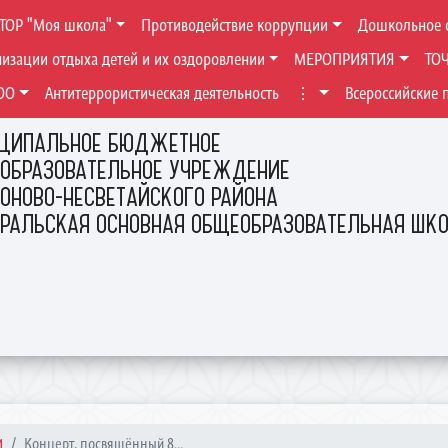
ТОР "Моя школа"
Противодействие коррупции
Дошкольное 
низации отдыха детей и их оздоровлении
МЕРОПРИЯТИЯ
ТО
ОО
Антитеррористическая деятельность
⋮
Всероссийские 
ЦИПАЛЬНОЕ БЮДЖЕТНОЕ
ОБРАЗОВАТЕЛЬНОЕ УЧРЕЖДЕНИЕ
ОНОВО-НЕСВЕТАЙСКОГО РАЙОНА
ЕРАЛЬСКАЯ ОСНОВНАЯ ОБЩЕОБРАЗОВАТЕЛЬНАЯ ШК
И
Концерт, посвящённый 8...