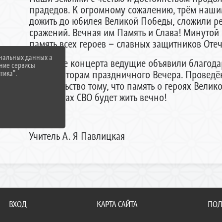
прадедов. К огромному сожалению, трём наши
дожить до юбилея Великой Победы, сложили ре
сражений. Вечная им Память и Слава! Минутой
память всех героев – славных защитников Отеч
ональных данных а
В финале концерта ведущие объявили благода
нние сервисы
организаторам праздничного Вечера. Проведё
тика".
свидетельство тому, что память о героях Вели
участниках СВО будет жить вечно!
Учитель А. Я Павлицкая
ВХОД
КАРТА САЙТА
ПОЛ