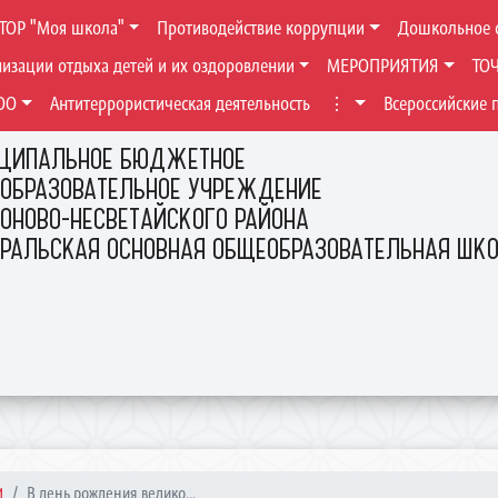
ТОР "Моя школа"
Противодействие коррупции
Дошкольное 
низации отдыха детей и их оздоровлении
МЕРОПРИЯТИЯ
ТО
ОО
Антитеррористическая деятельность
⋮
Всероссийские 
ЦИПАЛЬНОЕ БЮДЖЕТНОЕ
ОБРАЗОВАТЕЛЬНОЕ УЧРЕЖДЕНИЕ
ОНОВО-НЕСВЕТАЙСКОГО РАЙОНА
ЕРАЛЬСКАЯ ОСНОВНАЯ ОБЩЕОБРАЗОВАТЕЛЬНАЯ ШК
И
В день рождения велико...