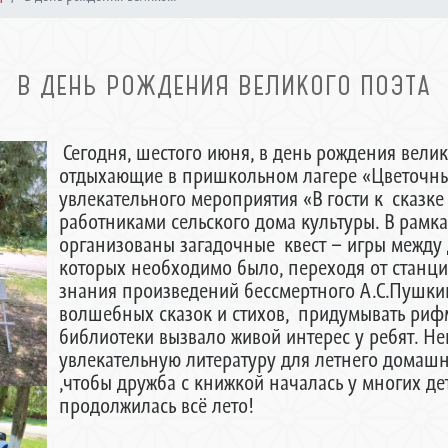
В ДЕНЬ РОЖДЕНИЯ ВЕЛИКОГО ПОЭТА
Сегодня, шестого июня, в день рождения велик
отдыхающие в пришкольном лагере «Цветочны
увлекательного мероприятия «В гости к сказк
работниками сельского дома культуры. В рамк
организованы загадочные квест – игры между
которых необходимо было, переходя от станции
знания произведений бессмертного А.С.Пушкин
волшебных сказок и стихов, придумывать ри
библиотеки вызвало живой интерес у ребят. Н
увлекательную литературу для летнего домашн
,чтобы дружба с книжкой началась у многих де
продолжилась всё лето!