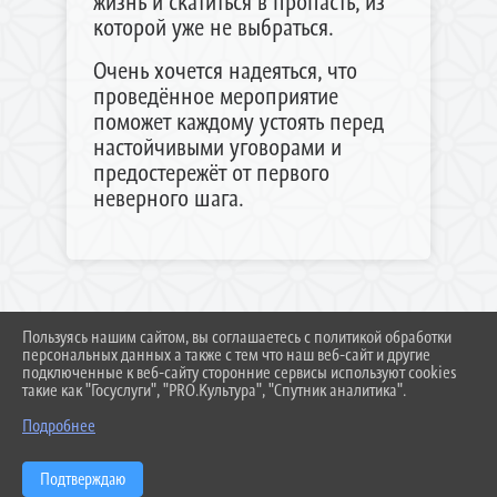
жизнь и скатиться в пропасть, из
которой уже не выбраться.
Очень хочется надеяться, что
проведённое мероприятие
поможет каждому устоять перед
настойчивыми уговорами и
предостережёт от первого
неверного шага.
Пользуясь нашим сайтом, вы соглашаетесь с политикой обработки
2026 Г. RN-GENSCHOOL.RU
персональных данных а также с тем что наш веб-сайт и другие
ВХОД
подключенные к веб-сайту сторонние сервисы используют cookies
КАРТА САЙТА
такие как "Госуслуги", "PRO.Культура", "Спутник аналитика".
ПОЛИТИКА ОБРАБОТКИ ПЕРСОНАЛЬНЫХ ДАННЫХ
Подробнее
СДЕЛАНО НА KUBCMS
РАЗРАБОТКА И ПОДДЕРЖКА
Подтверждаю