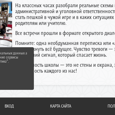
На классных часах разобрали реальные схемы 
административной и уголовной ответственности с
стать пешкой в чужой игре и в каких ситуаци
родителям или учителю.
Все встречи прошли в формате открытого диал
Помните: одна необдуманная переписка или «
перечеркнуть всё будущее. Чувство тревоги — э
ональных данных а
внутренний сигнал, который спасает жизнь.
нние сервисы
тика".
Безопасность школы — это не стены и охрана, э
бдительность каждого из нас!
ВХОД
КАРТА САЙТА
ПОЛ