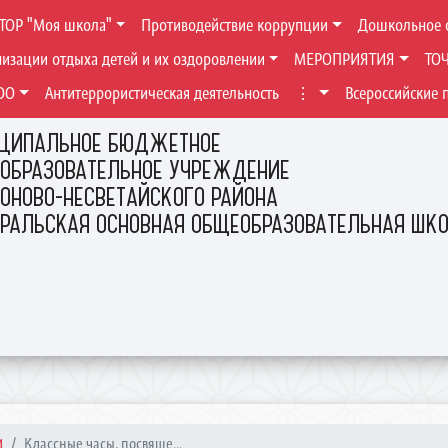
ТОР "Моя школа"
Противодействие коррупции
Дошкольное 
низации отдыха детей и их оздоровлении
МЕРОПРИЯТИЯ
ТО
ОО
Антитеррористическая деятельность
⋮
Всероссийские 
ЦИПАЛЬНОЕ БЮДЖЕТНОЕ
ОБРАЗОВАТЕЛЬНОЕ УЧРЕЖДЕНИЕ
ОНОВО-НЕСВЕТАЙСКОГО РАЙОНА
ЕРАЛЬСКАЯ ОСНОВНАЯ ОБЩЕОБРАЗОВАТЕЛЬНАЯ ШК
И
Классные часы, посвяще...