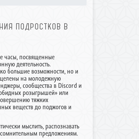
НИЯ ПОДРОСТКОВ В
ые часы, посвященные
онную деятельность.
ко большие возможности, но и
ацелены на молодежную
енджеры, сообщества в Discord и
езобидных розыгрышей» или
совершению тяжких
ных веществ до поджогов и
итически мыслить, распознавать
м сомнительным предложениям.