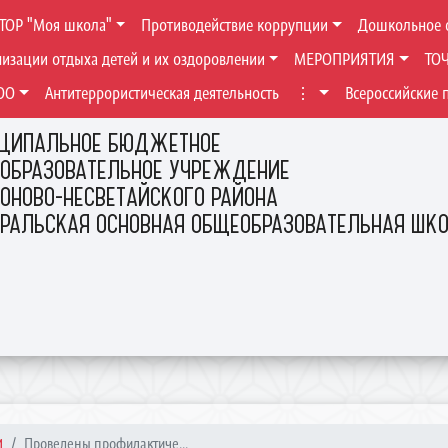
ТОР "Моя школа"
Противодействие коррупции
Дошкольное 
низации отдыха детей и их оздоровлении
МЕРОПРИЯТИЯ
ТО
ОО
Антитеррористическая деятельность
⋮
Всероссийские 
ЦИПАЛЬНОЕ БЮДЖЕТНОЕ
ОБРАЗОВАТЕЛЬНОЕ УЧРЕЖДЕНИЕ
ОНОВО-НЕСВЕТАЙСКОГО РАЙОНА
ЕРАЛЬСКАЯ ОСНОВНАЯ ОБЩЕОБРАЗОВАТЕЛЬНАЯ ШК
И
Проведены профилактиче...