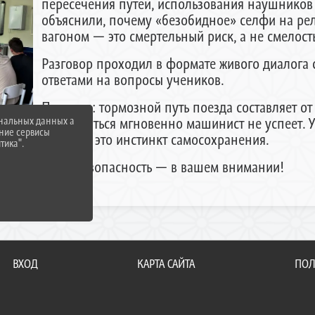
пересечения путей, использования наушников
объяснили, почему «безобидное» селфи на рел
вагоном — это смертельный риск, а не смелость
Разговор проходил в формате живого диалога
ответами на вопросы учеников.
Помните: тормозной путь поезда составляет от 
остановиться мгновенно машинист не успеет. У
ональных данных а
нние сервисы
трусость, это инстинкт самосохранения.
тика".
Ваша безопасность — в вашем внимании!
ВХОД
КАРТА САЙТА
ПОЛ