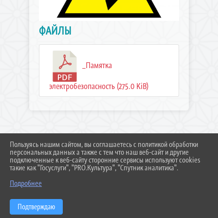
ФАЙЛЫ
_Памятка
электробезопасность (275.0 KiB)
Пользуясь нашим сайтом, вы соглашаетесь с политикой обработки
2026 Г. RN-GENSCHOOL.RU
персональных данных а также с тем что наш веб-сайт и другие
ВХОД
подключенные к веб-сайту сторонние сервисы используют cookies
КАРТА САЙТА
такие как "Госуслуги", "PRO.Культура", "Спутник аналитика".
ПОЛИТИКА ОБРАБОТКИ ПЕРСОНАЛЬНЫХ ДАННЫХ
Подробнее
СДЕЛАНО НА KUBCMS
РАЗРАБОТКА И ПОДДЕРЖКА
Подтверждаю